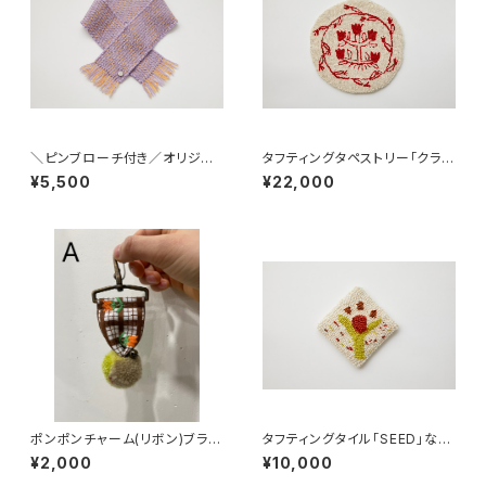
＼ピンブローチ付き／オリジナ
タフティングタペストリー「クラシ
ル染色ショートマフラーB
ック」
¥5,500
¥22,000
ポンポンチャーム(リボン)ブラウ
タフティングタイル「SEED」なな
ン
め
¥2,000
¥10,000