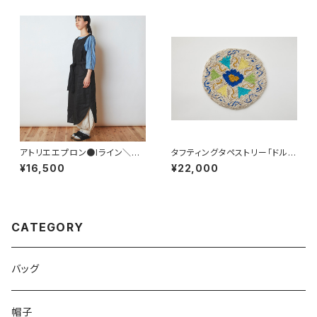
アトリエエプロン●Iライン＼＼
タフティングタペストリー「ドルチ
国内縫製・国内100%リネン／
ェ」B
¥16,500
¥22,000
／
CATEGORY
バッグ
帽子